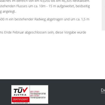
baches im Bereich von km 43,050 bis km 46,305 Revitalisiert.
stehenden Flusses um ca. 10m - 15 m aufgeweitet, beidseitig
g angelegt.
on 500 m ein bestehender Radweg abgetragen und um ca. 1,5 m
ns Ende Februar abgeschlossen sein, diese Vorgabe wurde
D