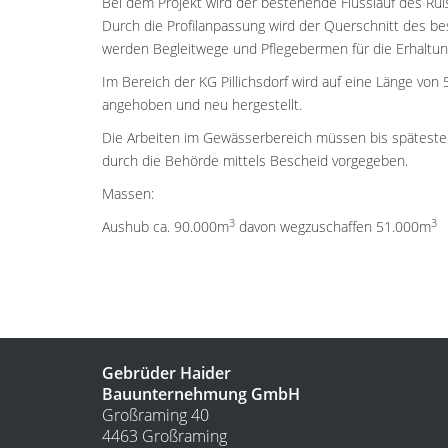
Bei dem Projekt wird der bestehende Flusslauf des Ruß
Durch die Profilanpassung wird der Querschnitt des be
werden Begleitwege und Pflegebermen für die Erhaltun
Im Bereich der KG Pillichsdorf wird auf eine Länge v
angehoben und neu hergestellt.
Die Arbeiten im Gewässerbereich müssen bis späteste
durch die Behörde mittels Bescheid vorgegeben.
Massen:
3
3
Aushub ca. 90.000m
davon wegzuschaffen 51.000m
Gebrüder Haider
Bauunternehmung GmbH
Großraming 40
4463 Großraming