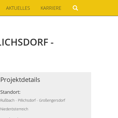
AKTUELLES
KARRIERE
CHSDORF - G
Projektdetails
Standort:
Rußbach - Pillichsdorf - Großengersdorf
Niederösterreich