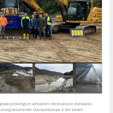
n gewässerökologisch wirksamen Uferstrukturen (Kiesbänke,
aptierung bestehender Stauraumbiotope in den beiden